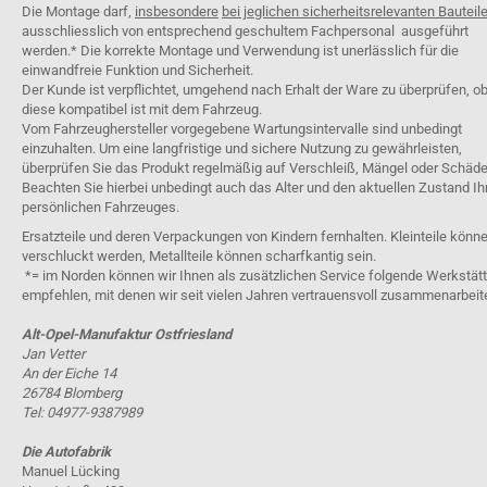
Die Montage darf,
insbesondere
bei jeglichen sicherheitsrelevanten Bauteil
ausschliesslich von entsprechend geschultem Fachpersonal ausgeführt
werden.* Die korrekte Montage und Verwendung ist unerlässlich für die
einwandfreie Funktion und Sicherheit.
Der Kunde ist verpflichtet, umgehend nach Erhalt der Ware zu überprüfen, o
diese kompatibel ist mit dem Fahrzeug.
Vom Fahrzeughersteller vorgegebene Wartungsintervalle sind unbedingt
einzuhalten. Um eine langfristige und sichere Nutzung zu gewährleisten,
überprüfen Sie das Produkt regelmäßig auf Verschleiß, Mängel oder Schäde
Beachten Sie hierbei unbedingt auch das Alter und den aktuellen Zustand Ih
persönlichen Fahrzeuges.
Ersatzteile und deren Verpackungen von Kindern fernhalten. Kleinteile könn
verschluckt werden, Metallteile können scharfkantig sein.
*= im Norden können wir Ihnen als zusätzlichen Service folgende Werkstät
empfehlen, mit denen wir seit vielen Jahren vertrauensvoll zusammenarbeit
Alt-Opel-Manufaktur Ostfriesland
Jan Vetter
An der Eiche 14
26784 Blomberg
Tel: 04977-9387989
Die Autofabrik
Manuel Lücking