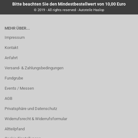
Bitte beachten Sie den Mindestbestellwert von 10,00 Euro
© 2019 - All rights reserved - Autoteile Haslop
MEHR ÜBER...
Impressum
Kontakt
Anfahrt
Versand- & Zahlungsbedingungen
Fundgrube
Events / Messen
AGB
Privatsphäre und Datenschutz
Widerrufsrecht & Widerrufsformular
Altteilpfand