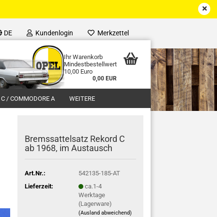
DE
Kundenlogin
Merkzettel
Ihr Warenkorb
Mindestbestellwert
10,00 Euro
0,00 EUR
 C / COMMODORE A
WEITERE
Bremssattelsatz Rekord C
ab 1968, im Austausch
Art.Nr.:
542135-185-AT
Lieferzeit:
ca.1-4
Werktage
(Lagerware)
(Ausland abweichend)