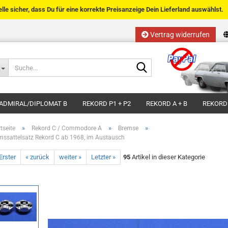
telle sicher, dass Du für eine korrekte Preisanzeige Dein Lieferland auswählst.
Vertrag widerrufen
Sprache auswählen
Suche...
E-Mail
Lieferland
ADMIRAL/DIPLOMAT B
REKORD P1 + P2
REKORD A + B
REKORD
Passwort
»
»
»
tseite
Rekord C / Commodore A
Bremse
mssattelsatz Rekord C ab 1968, im Austausch
Erster
« zurück
weiter »
Letzter »
95
Artikel in dieser Kategorie
Kundenkonto anlegen
Passwort vergessen?