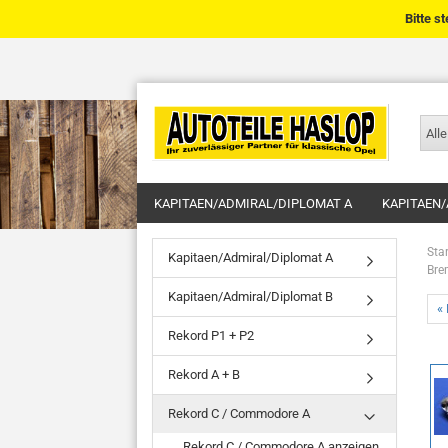
Bitte s
Alle
KAPITAEN/ADMIRAL/DIPLOMAT A
KAPITAEN/
Star
Kapitaen/Admiral/Diplomat A
Bre
Kapitaen/Admiral/Diplomat B
« 
Rekord P1 + P2
Rekord A + B
Rekord C / Commodore A
Rekord C / Commodore A anzeigen