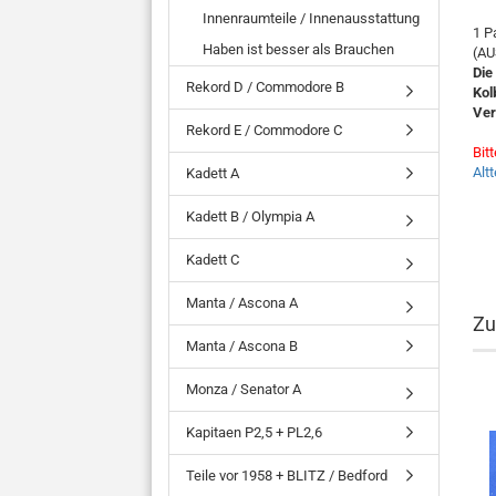
Innenraumteile / Innenausstattung
1 P
Haben ist besser als Brauchen
(AU
Die
Rekord D / Commodore B
Kol
Ver
Rekord E / Commodore C
Bit
Alt
Kadett A
Kadett B / Olympia A
Kadett C
Manta / Ascona A
Zu
Manta / Ascona B
Monza / Senator A
Kapitaen P2,5 + PL2,6
Teile vor 1958 + BLITZ / Bedford