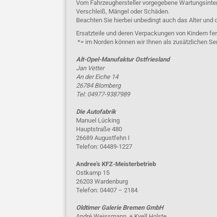
Vom Fahrzeughersteller vorgegebene Wartungsinterva
Verschleiß, Mängel oder Schäden.
Beachten Sie hierbei unbedingt auch das Alter und 
Ersatzteile und deren Verpackungen von Kindern fer
*= im Norden können wir Ihnen als zusätzlichen Se
Alt-Opel-Manufaktur Ostfriesland
Jan Vetter
An der Eiche 14
26784 Blomberg
Tel: 04977-9387989
Die Autofabrik
Manuel Lücking
Hauptstraße 480
26689 Augustfehn I
Telefon: 04489-1227
Andree's KFZ-Meisterbetrieb
Ostkamp 15
26203 Wardenburg
Telefon: 04407 – 2184
Oldtimer Galerie Bremen GmbH
André Weissmann, + Kyell Holste