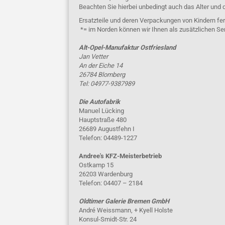
Beachten Sie hierbei unbedingt auch das Alter und 
Ersatzteile und deren Verpackungen von Kindern fer
*= im Norden können wir Ihnen als zusätzlichen Se
Alt-Opel-Manufaktur Ostfriesland
Jan Vetter
An der Eiche 14
26784 Blomberg
Tel: 04977-9387989
Die Autofabrik
Manuel Lücking
Hauptstraße 480
26689 Augustfehn I
Telefon: 04489-1227
Andree's KFZ-Meisterbetrieb
Ostkamp 15
26203 Wardenburg
Telefon: 04407 – 2184
Oldtimer Galerie Bremen GmbH
André Weissmann, + Kyell Holste
Konsul-Smidt-Str. 24