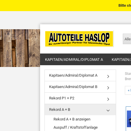
Bitte s
Alle
KAPITAEN/ADMIRAL/DIPLOMAT A
KAPITAEN/
Star
Kapitaen/Admiral/Diplomat A
Bre
Kapitaen/Admiral/Diplomat B
« 
Rekord P1 + P2
Rekord A + B
Rekord A + B anzeigen
Auspuff / Kraftstoffanlage