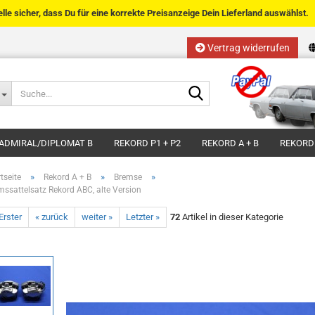
telle sicher, dass Du für eine korrekte Preisanzeige Dein Lieferland auswählst.
Vertrag widerrufen
Sprache auswählen
Suche...
E-Mail
Lieferland
ADMIRAL/DIPLOMAT B
REKORD P1 + P2
REKORD A + B
REKORD
Passwort
»
»
»
tseite
Rekord A + B
Bremse
mssattelsatz Rekord ABC, alte Version
Erster
« zurück
weiter »
Letzter »
72
Artikel in dieser Kategorie
Kundenkonto anlegen
Passwort vergessen?