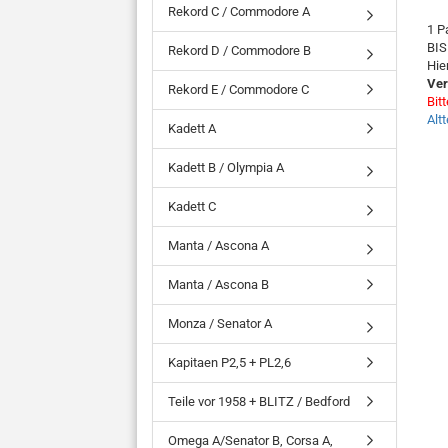
Rekord C / Commodore A
1 P
BIS
Rekord D / Commodore B
Hie
Ver
Rekord E / Commodore C
Bit
Alt
Kadett A
Kadett B / Olympia A
Kadett C
Manta / Ascona A
Manta / Ascona B
Monza / Senator A
Kapitaen P2,5 + PL2,6
Teile vor 1958 + BLITZ / Bedford
Omega A/Senator B, Corsa A,