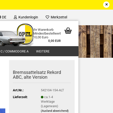
DE
Kundenlogin
Merkzettel
Ihr Warenkorb
Mindestbestellwert
10,00 Euro
0,00 EUR
 C / COMMODORE A
WEITERE
Bremssattelsatz Rekord
ABC, alte Version
Art.Nr.:
542104-154-ALT
Lieferzeit:
ca.1-4
Werktage
(Lagerware)
(Ausland abweichend)