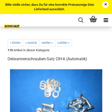
Bitte stelle sicher, dass Du für eine korrekte Preisanzeige Dein
Lieferland auswählst.
« Erster
« zurück
weiter »
Letzter »
115
Artikel in dieser Kategorie
Oelwannenschrauben-Satz CIH-6 (Automatik)