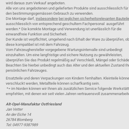
wird daraus zum Verkauf angeboten.
Alle von uns angebotenen und gelieferten Produkte sind ausschliesslich für
den bestimmungsgemässen Gebrauch zu verwenden.
Die Montage darf,
insbesondere
bei jeglichen sicherheitsrelevanten Bauteil
ausschliesslich von entsprechend geschultem Fachpersonal ausgeführt
werden.* Die korrekte Montage und Verwendung ist unerlässlich für die
einwandfreie Funktion und Sicherheit.
Der Kunde ist verpflichtet, umgehend nach Erhalt der Ware zu überprüfen, o
diese kompatibel ist mit dem Fahrzeug.
Vom Fahrzeughersteller vorgegebene Wartungsintervalle sind unbedingt
einzuhalten. Um eine langfristige und sichere Nutzung zu gewährleisten,
überprüfen Sie das Produkt regelmäßig auf Verschleiß, Mängel oder Schäde
Beachten Sie hierbei unbedingt auch das Alter und den aktuellen Zustand Ih
persönlichen Fahrzeuges.
Ersatzteile und deren Verpackungen von Kindern fernhalten. Kleinteile könn
verschluckt werden, Metallteile können scharfkantig sein.
*= im Norden können wir Ihnen als zusätzlichen Service folgende Werkstät
empfehlen, mit denen wir seit vielen Jahren vertrauensvoll zusammenarbeit
Alt-Opel-Manufaktur Ostfriesland
Jan Vetter
An der Eiche 14
26784 Blomberg
Tel: 04977-9387989