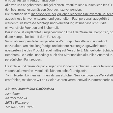
wird daraus zum Verkauf angeboten.
Alle von uns angebotenen und gelieferten Produkte sind ausschliesslich für
den bestimmungsgemässen Gebrauch zu verwenden.
Die Montage darf,
insbesondere
bei jeglichen sicherheitsrelevanten Bauteil
ausschliesslich von entsprechend geschultem Fachpersonal ausgeführt
werden.* Die korrekte Montage und Verwendung ist unerlässlich für die
einwandfreie Funktion und Sicherheit.
Der Kunde ist verpflichtet, umgehend nach Erhalt der Ware zu überprüfen, o
diese kompatibel ist mit dem Fahrzeug.
Vom Fahrzeughersteller vorgegebene Wartungsintervalle sind unbedingt
einzuhalten. Um eine langfristige und sichere Nutzung zu gewährleisten,
überprüfen Sie das Produkt regelmäßig auf Verschleiß, Mängel oder Schäde
Beachten Sie hierbei unbedingt auch das Alter und den aktuellen Zustand Ih
persönlichen Fahrzeuges.
Ersatzteile und deren Verpackungen von Kindern fernhalten. Kleinteile könn
verschluckt werden, Metallteile können scharfkantig sein.
*= im Norden können wir Ihnen als zusätzlichen Service folgende Werkstät
empfehlen, mit denen wir seit vielen Jahren vertrauensvoll zusammenarbeit
Alt-Opel-Manufaktur Ostfriesland
Jan Vetter
An der Eiche 14
26784 Blomberg
Tel: 04977-9387989