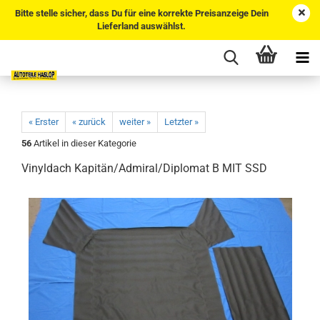
Bitte stelle sicher, dass Du für eine korrekte Preisanzeige Dein
Lieferland auswählst.
« Erster
« zurück
weiter »
Letzter »
56
Artikel in dieser Kategorie
Vinyldach Kapitän/Admiral/Diplomat B MIT SSD