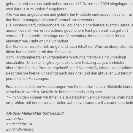
gebracht und von uns auch schon vor dem 13.Dezember 2024 eingelagert u
wird daraus zum Verkauf angeboten.
Alle von uns angebotenen und gelieferten Produkte sind ausschliesslich für
den bestimmungsgemässen Gebrauch zu verwenden.
Die Montage darf,
insbesondere
bei jeglichen sicherheitsrelevanten Bauteil
ausschliesslich von entsprechend geschultem Fachpersonal ausgeführt
werden.* Die korrekte Montage und Verwendung ist unerlässlich für die
einwandfreie Funktion und Sicherheit.
Der Kunde ist verpflichtet, umgehend nach Erhalt der Ware zu überprüfen, o
diese kompatibel ist mit dem Fahrzeug.
Vom Fahrzeughersteller vorgegebene Wartungsintervalle sind unbedingt
einzuhalten. Um eine langfristige und sichere Nutzung zu gewährleisten,
überprüfen Sie das Produkt regelmäßig auf Verschleiß, Mängel oder Schäde
Beachten Sie hierbei unbedingt auch das Alter und den aktuellen Zustand Ih
persönlichen Fahrzeuges.
Ersatzteile und deren Verpackungen von Kindern fernhalten. Kleinteile könn
verschluckt werden, Metallteile können scharfkantig sein.
*= im Norden können wir Ihnen als zusätzlichen Service folgende Werkstät
empfehlen, mit denen wir seit vielen Jahren vertrauensvoll zusammenarbeit
Alt-Opel-Manufaktur Ostfriesland
Jan Vetter
An der Eiche 14
26784 Blomberg