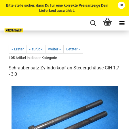
Bitte stelle sicher, dass Du für eine korrekte Preisanzeige Dein
Lieferland auswählst.
« Erster
« zurück
weiter »
Letzter »
105
Artikel in dieser Kategorie
Schraubensatz Zylinderkopf an Steuergehäuse CIH 1,7
- 3,0