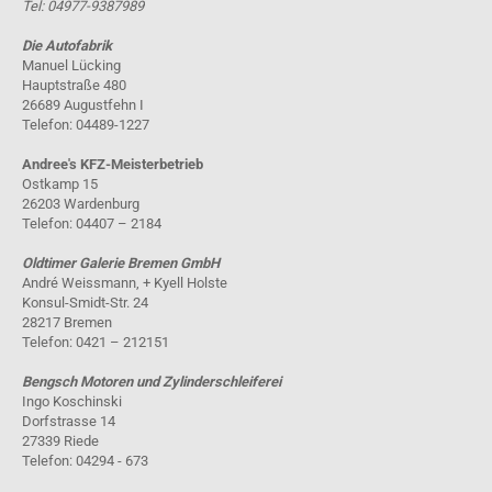
Tel: 04977-9387989
Die Autofabrik
Manuel Lücking
Hauptstraße 480
26689 Augustfehn I
Telefon: 04489-1227
Andree's KFZ-Meisterbetrieb
Ostkamp 15
26203 Wardenburg
Telefon: 04407 – 2184
Oldtimer Galerie Bremen GmbH
André Weissmann, + Kyell Holste
Konsul-Smidt-Str. 24
28217 Bremen
Telefon: 0421 – 212151
Bengsch Motoren und Zylinderschleiferei
Ingo Koschinski
Dorfstrasse 14
27339 Riede
Telefon: 04294 - 673