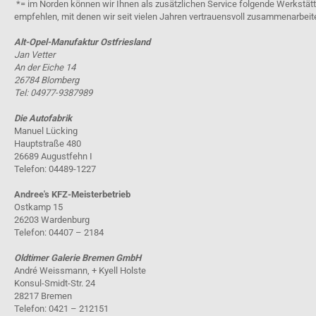
*= im Norden können wir Ihnen als zusätzlichen Service folgende Werkstät
empfehlen, mit denen wir seit vielen Jahren vertrauensvoll zusammenarbeit
Alt-Opel-Manufaktur Ostfriesland
Jan Vetter
An der Eiche 14
26784 Blomberg
Tel: 04977-9387989
Die Autofabrik
Manuel Lücking
Hauptstraße 480
26689 Augustfehn I
Telefon: 04489-1227
Andree's KFZ-Meisterbetrieb
Ostkamp 15
26203 Wardenburg
Telefon: 04407 – 2184
Oldtimer Galerie Bremen GmbH
André Weissmann, + Kyell Holste
Konsul-Smidt-Str. 24
28217 Bremen
Telefon: 0421 – 212151