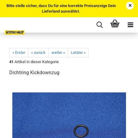
Bitte stelle sicher, dass Du für eine korrekte Preisanzeige Dein
Lieferland auswählst.
« Erster
« zurück
weiter »
Letzter »
41
Artikel in dieser Kategorie
Dichtring Kickdownzug