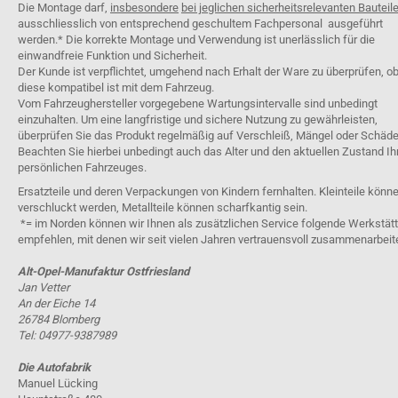
Die Montage darf,
insbesondere
bei jeglichen sicherheitsrelevanten Bauteil
ausschliesslich von entsprechend geschultem Fachpersonal ausgeführt
werden.* Die korrekte Montage und Verwendung ist unerlässlich für die
einwandfreie Funktion und Sicherheit.
Der Kunde ist verpflichtet, umgehend nach Erhalt der Ware zu überprüfen, o
diese kompatibel ist mit dem Fahrzeug.
Vom Fahrzeughersteller vorgegebene Wartungsintervalle sind unbedingt
einzuhalten. Um eine langfristige und sichere Nutzung zu gewährleisten,
überprüfen Sie das Produkt regelmäßig auf Verschleiß, Mängel oder Schäde
Beachten Sie hierbei unbedingt auch das Alter und den aktuellen Zustand Ih
persönlichen Fahrzeuges.
Ersatzteile und deren Verpackungen von Kindern fernhalten. Kleinteile könn
verschluckt werden, Metallteile können scharfkantig sein.
*= im Norden können wir Ihnen als zusätzlichen Service folgende Werkstät
empfehlen, mit denen wir seit vielen Jahren vertrauensvoll zusammenarbeit
Alt-Opel-Manufaktur Ostfriesland
Jan Vetter
An der Eiche 14
26784 Blomberg
Tel: 04977-9387989
Die Autofabrik
Manuel Lücking