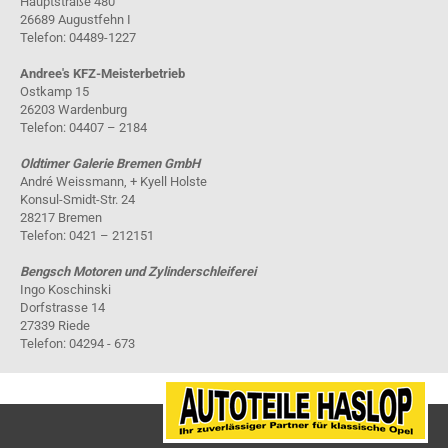
Hauptstraße 480
26689 Augustfehn I
Telefon: 04489-1227
Andree's KFZ-Meisterbetrieb
Ostkamp 15
26203 Wardenburg
Telefon: 04407 – 2184
Oldtimer Galerie Bremen GmbH
André Weissmann, + Kyell Holste
Konsul-Smidt-Str. 24
28217 Bremen
Telefon: 0421 – 212151
Bengsch Motoren und Zylinderschleiferei
Ingo Koschinski
Dorfstrasse 14
27339 Riede
Telefon: 04294 - 673