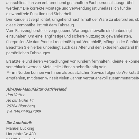
ausschliesslich von entsprechend geschultem Fachpersonal ausgeführt
werden.* Die korrekte Montage und Verwendung ist unerlässlich für die
einwandfreie Funktion und Sicherheit.
Der Kunde ist verpflichtet, umgehend nach Erhalt der Ware zu überprüfen, o
diese kompatibel ist mit dem Fahrzeug.
Vom Fahrzeughersteller vorgegebene Wartungsintervalle sind unbedingt
einzuhalten. Um eine langfristige und sichere Nutzung zu gewährleisten,
überprüfen Sie das Produkt regelmäßig auf Verschleiß, Mängel oder Schäde
Beachten Sie hierbei unbedingt auch das Alter und den aktuellen Zustand Ih
persönlichen Fahrzeuges.
Ersatzteile und deren Verpackungen von Kindern fernhalten. Kleinteile könn
verschluckt werden, Metallteile können scharfkantig sein.
*= im Norden können wir Ihnen als zusätzlichen Service folgende Werkstät
empfehlen, mit denen wir seit vielen Jahren vertrauensvoll zusammenarbeit
Alt-Opel-Manufaktur Ostfriesland
Jan Vetter
An der Eiche 14
26784 Blomberg
Tel: 04977-9387989
Die Autofabrik
Manuel Lücking
Hauptstraße 480