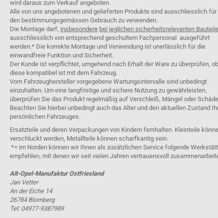
wird daraus zum Verkauf angeboten.
Alle von uns angebotenen und gelieferten Produkte sind ausschliesslich für
den bestimmungsgemässen Gebrauch zu verwenden.
Die Montage darf,
insbesondere
bei jeglichen sicherheitsrelevanten Bauteil
ausschliesslich von entsprechend geschultem Fachpersonal ausgeführt
werden.* Die korrekte Montage und Verwendung ist unerlässlich für die
einwandfreie Funktion und Sicherheit.
Der Kunde ist verpflichtet, umgehend nach Erhalt der Ware zu überprüfen, o
diese kompatibel ist mit dem Fahrzeug.
Vom Fahrzeughersteller vorgegebene Wartungsintervalle sind unbedingt
einzuhalten. Um eine langfristige und sichere Nutzung zu gewährleisten,
überprüfen Sie das Produkt regelmäßig auf Verschleiß, Mängel oder Schäde
Beachten Sie hierbei unbedingt auch das Alter und den aktuellen Zustand Ih
persönlichen Fahrzeuges.
Ersatzteile und deren Verpackungen von Kindern fernhalten. Kleinteile könn
verschluckt werden, Metallteile können scharfkantig sein.
*= im Norden können wir Ihnen als zusätzlichen Service folgende Werkstät
empfehlen, mit denen wir seit vielen Jahren vertrauensvoll zusammenarbeit
Alt-Opel-Manufaktur Ostfriesland
Jan Vetter
An der Eiche 14
26784 Blomberg
Tel: 04977-9387989