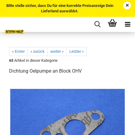
Bitte stelle sicher, dass Du für eine korrekte Preisanzeige Dein
Lieferland auswählst.
« Erster
« zurück
weiter »
Letzter »
63
Artikel in dieser Kategorie
Dichtung Oelpumpe an Block OHV