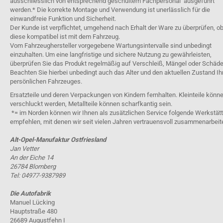
ausschliesslich von entsprechend geschultem Fachpersonal ausgeführt
werden.* Die korrekte Montage und Verwendung ist unerlässlich für die
einwandfreie Funktion und Sicherheit.
Der Kunde ist verpflichtet, umgehend nach Erhalt der Ware zu überprüfen, o
diese kompatibel ist mit dem Fahrzeug.
Vom Fahrzeughersteller vorgegebene Wartungsintervalle sind unbedingt
einzuhalten. Um eine langfristige und sichere Nutzung zu gewährleisten,
überprüfen Sie das Produkt regelmäßig auf Verschleiß, Mängel oder Schäde
Beachten Sie hierbei unbedingt auch das Alter und den aktuellen Zustand Ih
persönlichen Fahrzeuges.
Ersatzteile und deren Verpackungen von Kindern fernhalten. Kleinteile könn
verschluckt werden, Metallteile können scharfkantig sein.
*= im Norden können wir Ihnen als zusätzlichen Service folgende Werkstät
empfehlen, mit denen wir seit vielen Jahren vertrauensvoll zusammenarbeit
Alt-Opel-Manufaktur Ostfriesland
Jan Vetter
An der Eiche 14
26784 Blomberg
Tel: 04977-9387989
Die Autofabrik
Manuel Lücking
Hauptstraße 480
26689 Augustfehn I