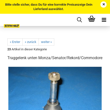
Bitte stelle sicher, dass Du für eine korrekte Preisanzeige Dein
Lieferland auswählst.
« Erster
« zurück
weiter »
23
Artikel in dieser Kategorie
Traggelenk unten Monza/Senator/Rekord/Commodore