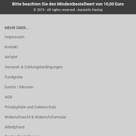
Bitte beachten Sie den Mindestbestellwert von 10,00 Euro
© 2019 - All rights reserved - Autoteile Haslop
MEHR ÜBER...
Impressum
Kontakt
Anfahrt
Versand- & Zahlungsbedingungen
Fundgrube
Events / Messen
AGB
Privatsphäre und Datenschutz
Widerrufsrecht & Widerrufsformular
Altteilpfand