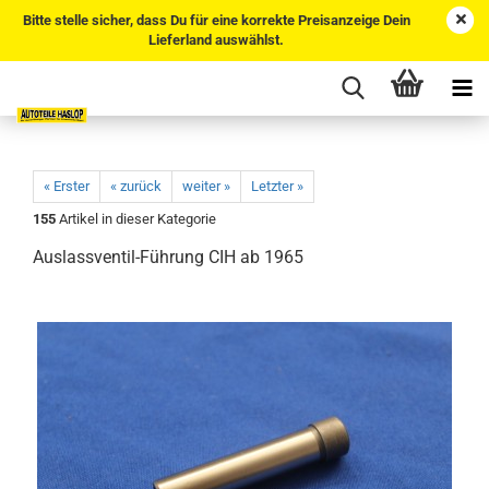
Bitte stelle sicher, dass Du für eine korrekte Preisanzeige Dein
Lieferland auswählst.
« Erster
« zurück
weiter »
Letzter »
155
Artikel in dieser Kategorie
Auslassventil-Führung CIH ab 1965