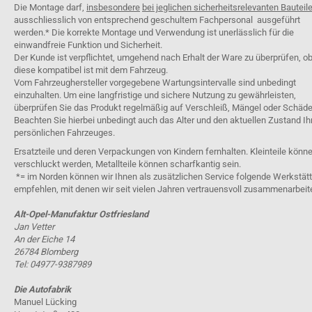
Die Montage darf,
insbesondere
bei jeglichen sicherheitsrelevanten Bauteil
ausschliesslich von entsprechend geschultem Fachpersonal ausgeführt
werden.* Die korrekte Montage und Verwendung ist unerlässlich für die
einwandfreie Funktion und Sicherheit.
Der Kunde ist verpflichtet, umgehend nach Erhalt der Ware zu überprüfen, o
diese kompatibel ist mit dem Fahrzeug.
Vom Fahrzeughersteller vorgegebene Wartungsintervalle sind unbedingt
einzuhalten. Um eine langfristige und sichere Nutzung zu gewährleisten,
überprüfen Sie das Produkt regelmäßig auf Verschleiß, Mängel oder Schäde
Beachten Sie hierbei unbedingt auch das Alter und den aktuellen Zustand Ih
persönlichen Fahrzeuges.
Ersatzteile und deren Verpackungen von Kindern fernhalten. Kleinteile könn
verschluckt werden, Metallteile können scharfkantig sein.
*= im Norden können wir Ihnen als zusätzlichen Service folgende Werkstät
empfehlen, mit denen wir seit vielen Jahren vertrauensvoll zusammenarbeit
Alt-Opel-Manufaktur Ostfriesland
Jan Vetter
An der Eiche 14
26784 Blomberg
Tel: 04977-9387989
Die Autofabrik
Manuel Lücking